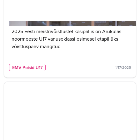
2025 Eesti meistrivõistlustel käsipallis on Arukülas
noormeeste U17 vanuseklassi esimesel etapil üks
võistluspäev mängitud
EMV Poisid U17
1/17/2025