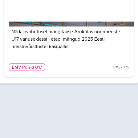
Nädalavahetusel mängitakse Arukülas noormeeste
U17 vanuseklassi I etapi mängud 2025 Eesti
meistrivõistlustel käsipallis
EMV Poisid U17
1/15/2025