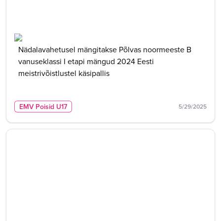
Nädalavahetusel mängitakse Põlvas noormeeste B
vanuseklassi I etapi mängud 2024 Eesti
meistrivõistlustel käsipallis
EMV Poisid U17
5/29/2025