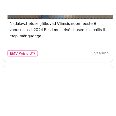
Nädalavahetusel jätkuvad Viimsis noormeeste B
vanuseklassi 2024 Eesti meistrivõistlused käsipallis II
etapi mängudega
EMV Poisid U17
5/29/2025