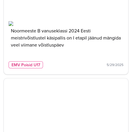
Noormeeste B vanuseklassi 2024 Eesti
meistrivõistlustel käsipallis on I etapil jäänud mängida
veel viimane võistluspäev
EMV Poisid U17
5/29/2025