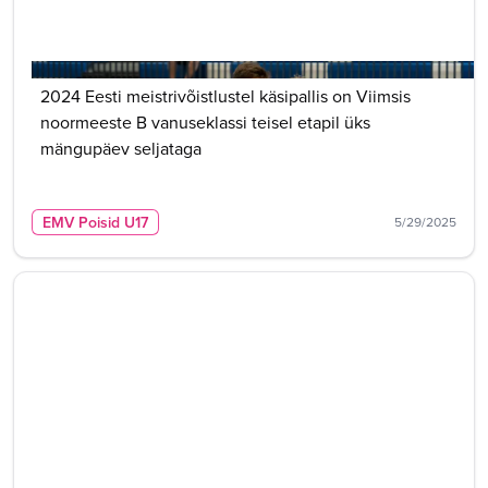
2024 Eesti meistrivõistlustel käsipallis on Viimsis
noormeeste B vanuseklassi teisel etapil üks
mängupäev seljataga
EMV Poisid U17
5/29/2025