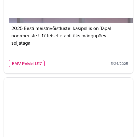
2025 Eesti meistrivõistlustel käsipallis on Tapal
noormeeste U17 teisel etapil üks mängupäev
seljataga
EMV Poisid U17
5/24/2025