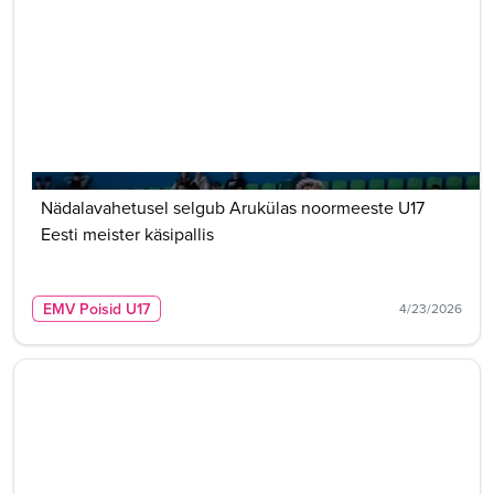
Nädalavahetusel selgub Arukülas noormeeste U17
Eesti meister käsipallis
EMV Poisid U17
4/23/2026