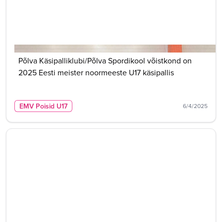
Põlva Käsipalliklubi/Põlva Spordikool võistkond on
2025 Eesti meister noormeeste U17 käsipallis
EMV Poisid U17
6/4/2025