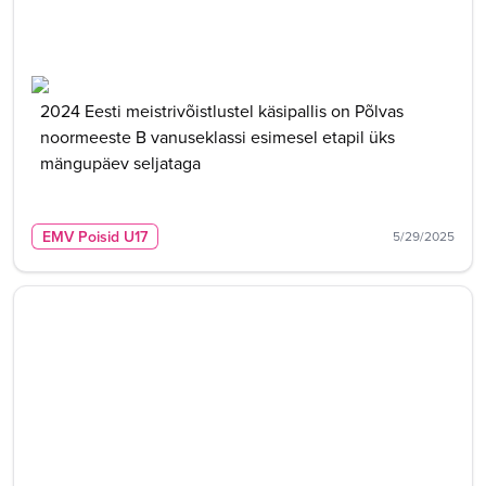
2024 Eesti meistrivõistlustel käsipallis on Põlvas
noormeeste B vanuseklassi esimesel etapil üks
mängupäev seljataga
EMV Poisid U17
5/29/2025