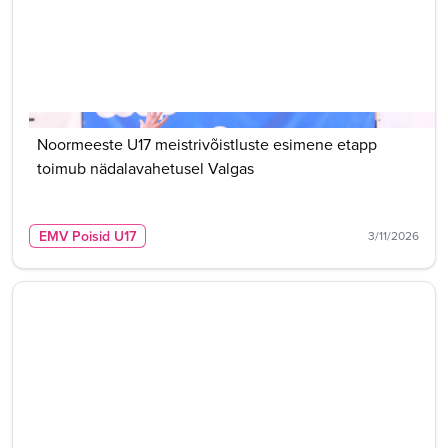
Noormeeste U17 meistrivõistluste esimene etapp
toimub nädalavahetusel Valgas
EMV Poisid U17
3/11/2026