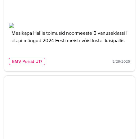
Mesikäpa Hallis toimusid noormeeste B vanuseklassi I
etapi mängud 2024 Eesti meistrivõistlustel käsipallis
EMV Poisid U17
5/29/2025