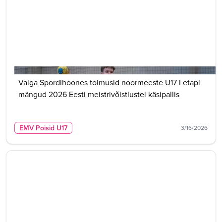
Valga Spordihoones toimusid noormeeste U17 I etapi
mängud 2026 Eesti meistrivõistlustel käsipallis
EMV Poisid U17
3/16/2026