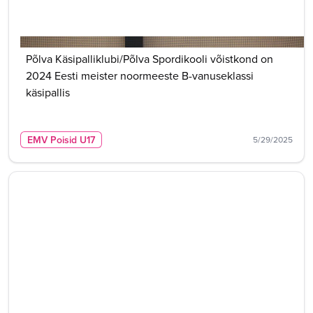
Põlva Käsipalliklubi/Põlva Spordikooli võistkond on
2024 Eesti meister noormeeste B-vanuseklassi
käsipallis
EMV Poisid U17
5/29/2025