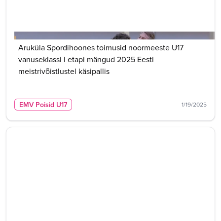
Aruküla Spordihoones toimusid noormeeste U17
vanuseklassi I etapi mängud 2025 Eesti
meistrivõistlustel käsipallis
EMV Poisid U17
1/19/2025