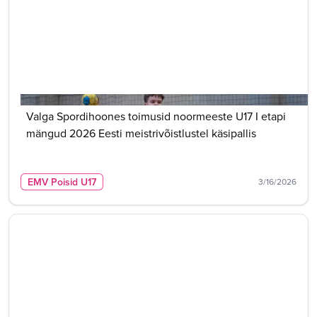
Valga Spordihoones toimusid noormeeste U17 I etapi
mängud 2026 Eesti meistrivõistlustel käsipallis
EMV Poisid U17
3/16/2026