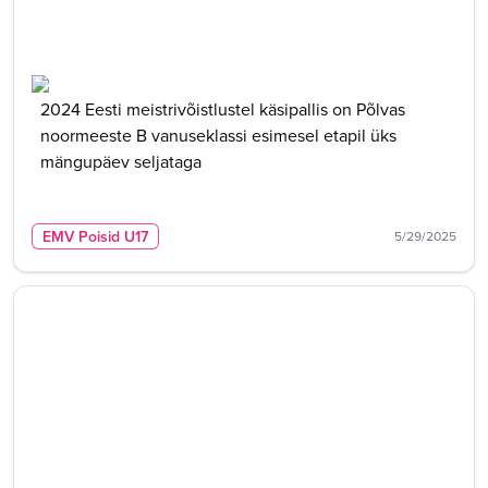
2024 Eesti meistrivõistlustel käsipallis on Põlvas
noormeeste B vanuseklassi esimesel etapil üks
mängupäev seljataga
EMV Poisid U17
5/29/2025