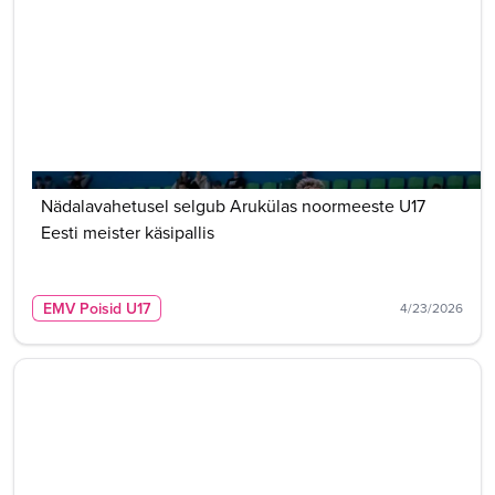
Nädalavahetusel selgub Arukülas noormeeste U17
Eesti meister käsipallis
EMV Poisid U17
4/23/2026