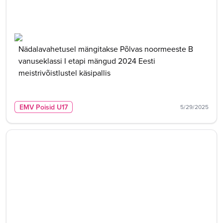
Nädalavahetusel mängitakse Põlvas noormeeste B
vanuseklassi I etapi mängud 2024 Eesti
meistrivõistlustel käsipallis
EMV Poisid U17
5/29/2025