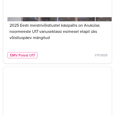
2025 Eesti meistrivõistlustel käsipallis on Arukülas
noormeeste U17 vanuseklassi esimesel etapil üks
võistluspäev mängitud
EMV Poisid U17
1/17/2025