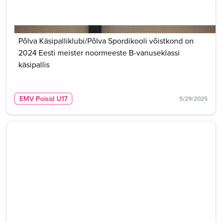
Põlva Käsipalliklubi/Põlva Spordikooli võistkond on
2024 Eesti meister noormeeste B-vanuseklassi
käsipallis
EMV Poisid U17
5/29/2025