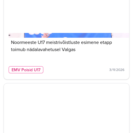
Noormeeste U17 meistrivõistluste esimene etapp
toimub nädalavahetusel Valgas
EMV Poisid U17
3/11/2026