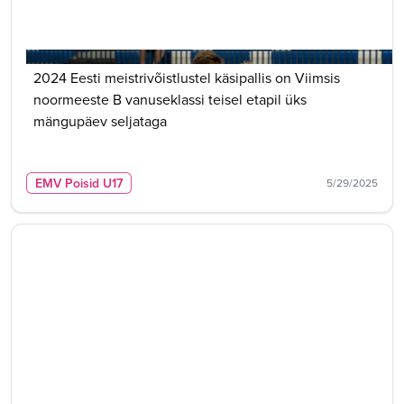
2024 Eesti meistrivõistlustel käsipallis on Viimsis
noormeeste B vanuseklassi teisel etapil üks
mängupäev seljataga
EMV Poisid U17
5/29/2025