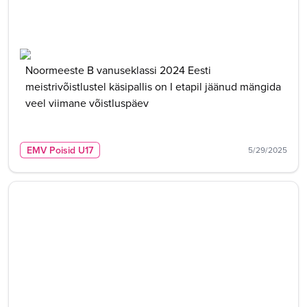
Noormeeste B vanuseklassi 2024 Eesti
meistrivõistlustel käsipallis on I etapil jäänud mängida
veel viimane võistluspäev
EMV Poisid U17
5/29/2025