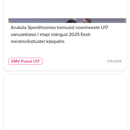
Aruküla Spordihoones toimusid noormeeste U17
vanuseklassi I etapi mängud 2025 Eesti
meistrivõistlustel käsipallis
EMV Poisid U17
1/19/2025