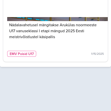
Nädalavahetusel mängitakse Arukülas noormeeste
U17 vanuseklassi I etapi mängud 2025 Eesti
meistrivõistlustel käsipallis
EMV Poisid U17
1/15/2025