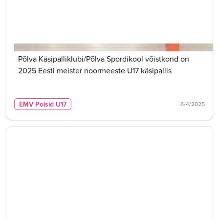
Põlva Käsipalliklubi/Põlva Spordikool võistkond on
2025 Eesti meister noormeeste U17 käsipallis
EMV Poisid U17
6/4/2025