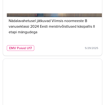
Nädalavahetusel jätkuvad Viimsis noormeeste B
vanuseklassi 2024 Eesti meistrivõistlused käsipallis II
etapi mängudega
EMV Poisid U17
5/29/2025