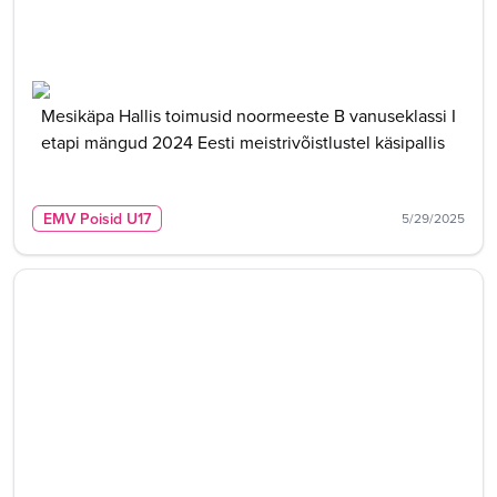
Mesikäpa Hallis toimusid noormeeste B vanuseklassi I
etapi mängud 2024 Eesti meistrivõistlustel käsipallis
EMV Poisid U17
5/29/2025