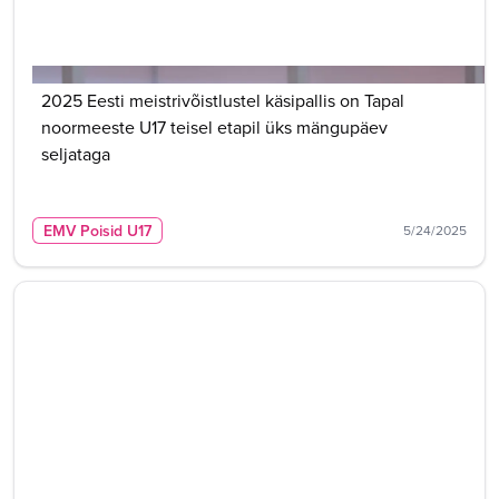
2025 Eesti meistrivõistlustel käsipallis on Tapal
noormeeste U17 teisel etapil üks mängupäev
seljataga
EMV Poisid U17
5/24/2025