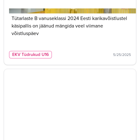
Tütarlaste B vanuseklassi 2024 Eesti karikavõistlustel
käsipallis on jäänud mängida veel viimane
võistluspäev
EKV Tüdrukud U16
5/25/2025