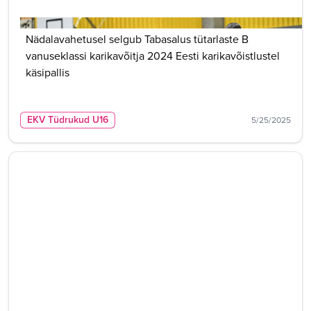
Nädalavahetusel selgub Tabasalus tütarlaste B
vanuseklassi karikavõitja 2024 Eesti karikavõistlustel
käsipallis
EKV Tüdrukud U16
5/25/2025