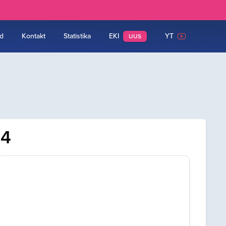
d
Kontakt
Statistika
EKI
YT
UUS
24