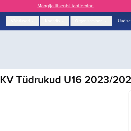
Mängija litsentsi taotlemine
Võistlused
Koondis
Organisatsioon
Uudise
KV Tüdrukud U16 2023/20