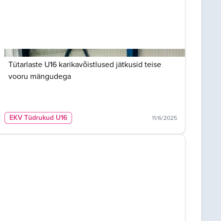
Tütarlaste U16 karikavõistlused jätkusid teise
vooru mängudega
EKV Tüdrukud U16
11/6/2025