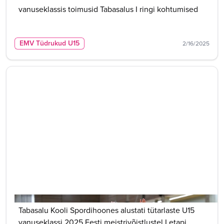
vanuseklassis toimusid Tabasalus I ringi kohtumised
EMV Tüdrukud U15
2/16/2025
Tabasalu Kooli Spordihoones alustati tütarlaste U15
vanuseklassi 2025 Eesti meistrivõistlustel I etapi