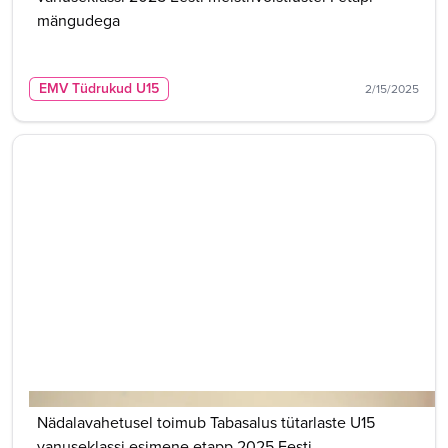
mängudega
EMV Tüdrukud U15
2/15/2025
Nädalavahetusel toimub Tabasalus tütarlaste U15
vanuseklassi esimene etapp 2025 Eesti