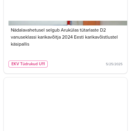
Nädalavahetusel selgub Arukülas tütarlaste D2
vanuseklassi karikavõitja 2024 Eesti karikavõistlustel
käsipallis
EKV Tüdrukud U11
5/25/2025