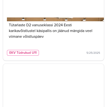
Tütarlaste D2 vanuseklassi 2024 Eesti
karikavõistlustel käsipallis on jäänud mängida veel
viimane võistluspäev
EKV Tüdrukud U11
5/25/2025