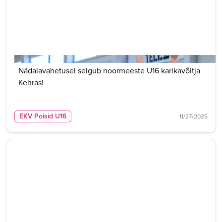
Nädalavahetusel selgub noormeeste U16 karikavõitja
Kehras!
EKV Poisid U16
11/27/2025