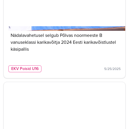
Nädalavahetusel selgub Põlvas noormeeste B
vanuseklassi karikavõitja 2024 Eesti karikavõistlustel
käsipallis
EKV Poisid U16
5/25/2025