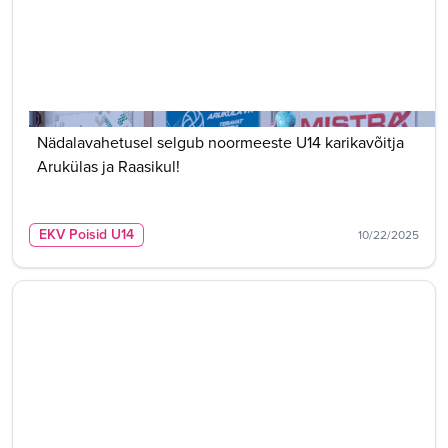
Nädalavahetusel selgub noormeeste U14 karikavõitja
Arukülas ja Raasikul!
EKV Poisid U14
10/22/2025