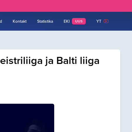
d
Kontakt
Statistika
EKI
YT
UUS
triliiga ja Balti liiga