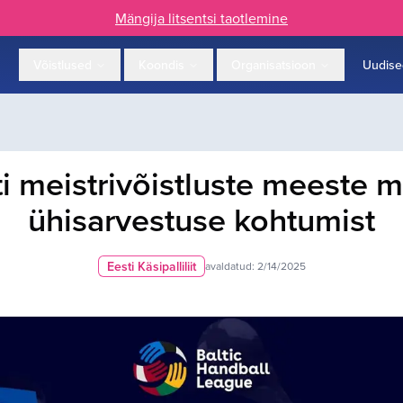
Mängija litsentsi taotlemine
Võistlused
Koondis
Organisatsioon
Uudise
meistrivõistluste meeste meis
ühisarvestuse kohtumist
Eesti Käsipalliliit
avaldatud:
2/14/2025