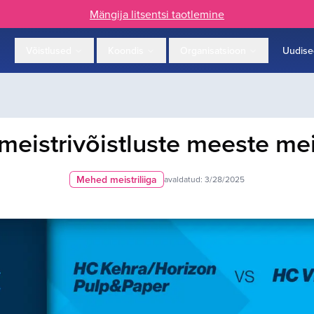
Mängija litsentsi taotlemine
Võistlused
Koondis
Organisatsioon
Uudise
meistrivõistluste meeste meis
Mehed meistriliiga
avaldatud:
3/28/2025