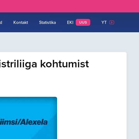
d
Kontakt
Statistika
EKI
YT
UUS
triliiga kohtumist