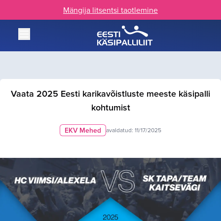
Mängija litsentsi taotlemine
Vaata 2025 Eesti karikavõistluste meeste käsipalli
kohtumist
EKV Mehed
avaldatud:
11/17/2025