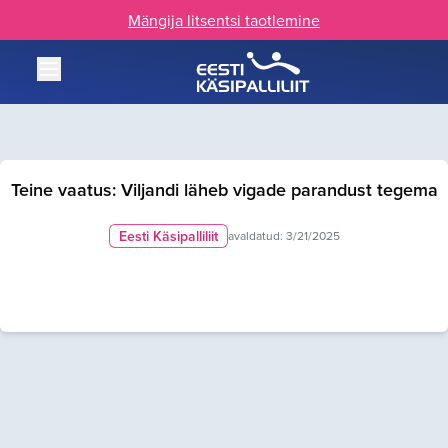
Mängija litsentsi taotlemine
Teine vaatus: Viljandi läheb vigade parandust tegema
Eesti Käsipalliliit
avaldatud:
3/21/2025