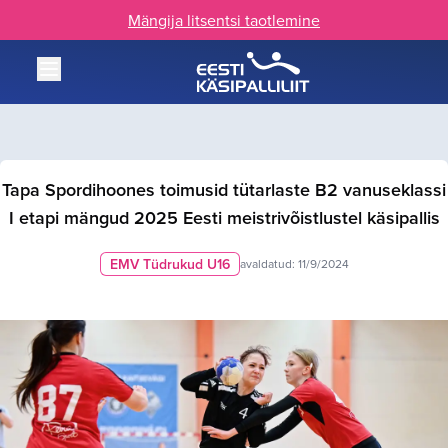
Mängija litsentsi taotlemine
Tapa Spordihoones toimusid tütarlaste B2 vanuseklassi
I etapi mängud 2025 Eesti meistrivõistlustel käsipallis
EMV Tüdrukud U16
avaldatud:
11/9/2024