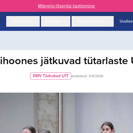
Mängija litsentsi taotlemine
Võistlused
Koondis
Organisatsioon
Uudise
ihoones jätkuvad tütarlaste 
EMV Tüdrukud U17
avaldatud:
3/9/2026