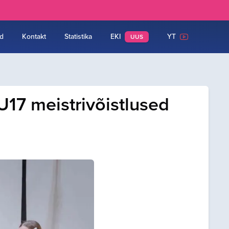
d
Kontakt
Statistika
EKI
YT
UUS
U17 meistrivõistlused