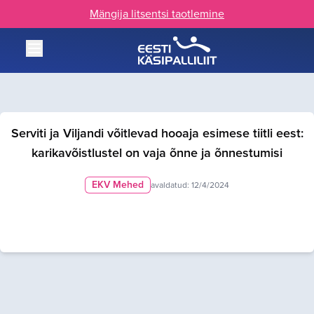
Mängija litsentsi taotlemine
Serviti ja Viljandi võitlevad hooaja esimese tiitli eest:
karikavõistlustel on vaja õnne ja õnnestumisi
EKV Mehed
avaldatud:
12/4/2024