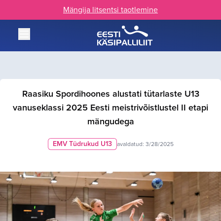
Mängija litsentsi taotlemine
Raasiku Spordihoones alustati tütarlaste U13
vanuseklassi 2025 Eesti meistrivõistlustel II etapi
mängudega
EMV Tüdrukud U13
avaldatud:
3/28/2025