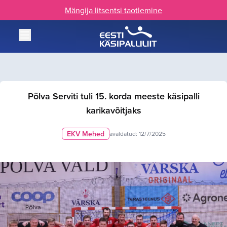
Mängija litsentsi taotlemine
Põlva Serviti tuli 15. korda meeste käsipalli
karikavõitjaks
EKV Mehed
avaldatud:
12/7/2025