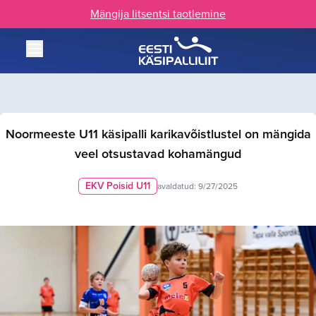
Mängija litsentsi taotlemine
Noormeeste U11 käsipalli karikavõistlustel on mängida
veel otsustavad kohamängud
EKV Poisid U11
avaldatud:
9/27/2025