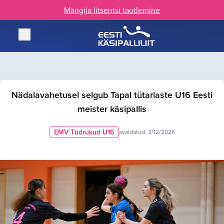
Mängija litsentsi taotlemine
Nädalavahetusel selgub Tapal tütarlaste U16 Eesti
meister käsipallis
EMV Tüdrukud U16
avaldatud:
3/12/2026