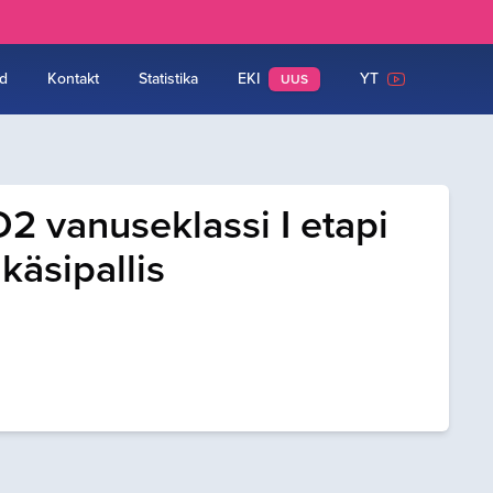
d
Kontakt
Statistika
EKI
YT
UUS
 vanuseklassi I etapi
käsipallis