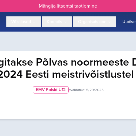
Mängija litsentsi taotlemine
Võistlused
Koondis
Organisatsioon
Uudise
itakse Põlvas noormeeste D2
24 Eesti meistrivõistlustel 
EMV Poisid U12
avaldatud:
5/29/2025