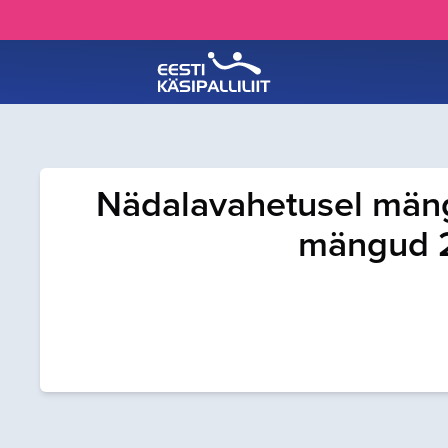
Nädalavahetusel mäng
mängud 20