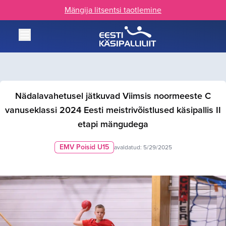
Mängija litsentsi taotlemine
Nädalavahetusel jätkuvad Viimsis noormeeste C
vanuseklassi 2024 Eesti meistrivõistlused käsipallis II
etapi mängudega
EMV Poisid U15
avaldatud:
5/29/2025