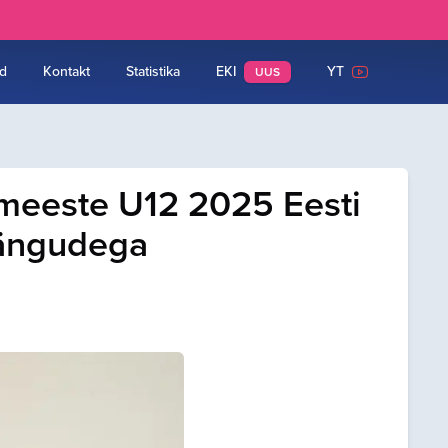
d
Kontakt
Statistika
EKI
YT
UUS
rmeeste U12 2025 Eesti
 mängudega