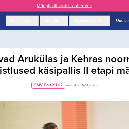
Mängija litsentsi taotlemine
Võistlused
Koondis
Organisatsioon
Uudise
vad Arukülas ja Kehras noo
istlused käsipallis II etapi
EMV Poisid U12
avaldatud:
5/14/2025