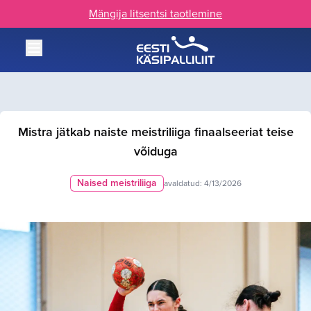
Mängija litsentsi taotlemine
Mistra jätkab naiste meistriliiga finaalseeriat teise
võiduga
Naised meistriliiga
avaldatud:
4/13/2026