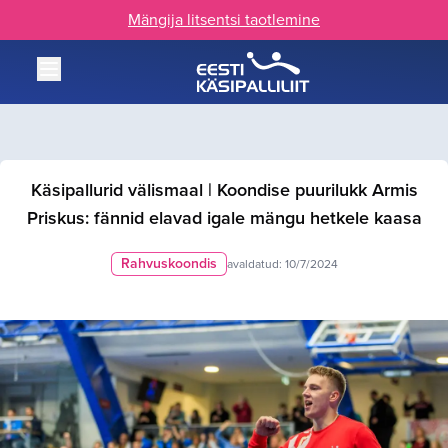
Mängija litsentsi taotlemine
Käsipallurid välismaal | Koondise puurilukk Armis
Priskus: fännid elavad igale mängu hetkele kaasa
Rahvuskoondis
avaldatud:
10/7/2024