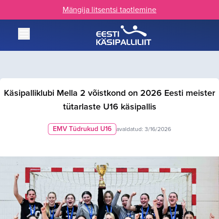
Mängija litsentsi taotlemine
Käsipalliklubi Mella 2 võistkond on 2026 Eesti meister
tütarlaste U16 käsipallis
EMV Tüdrukud U16
avaldatud:
3/16/2026