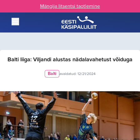
Mängija litsentsi taotlemine
Balti liiga: Viljandi alustas nädalavahetust võiduga
Balti
avaldatud:
12/21/2024