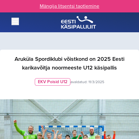
Mängija litsentsi taotlemine
Aruküla Spordiklubi võistkond on 2025 Eesti
karikavõitja noormeeste U12 käsipallis
EKV Poisid U12
avaldatud:
11/3/2025