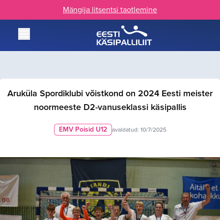
Mängija litsentsi taotlemine
Aruküla Spordiklubi võistkond on 2024 Eesti meister
noormeeste D2-vanuseklassi käsipallis
EMV Poisid U12
avaldatud:
10/7/2025