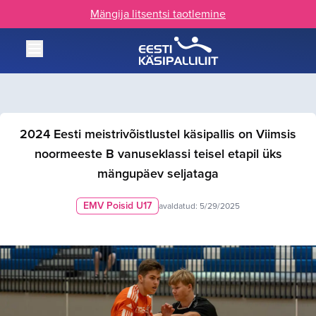
Mängija litsentsi taotlemine
2024 Eesti meistrivõistlustel käsipallis on Viimsis
noormeeste B vanuseklassi teisel etapil üks
mängupäev seljataga
EMV Poisid U17
avaldatud:
5/29/2025