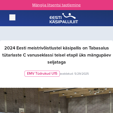
Mängija litsentsi taotlemine
2024 Eesti meistrivõistlustel käsipallis on Tabasalus
tütarlaste C vanuseklassi teisel etapil üks mängupäev
seljataga
EMV Tüdrukud U15
avaldatud:
5/29/2025