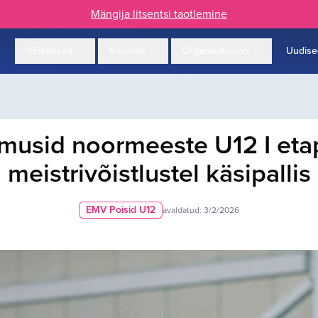
Mängija litsentsi taotlemine
Võistlused
Koondis
Organisatsioon
Uudise
oimusid noormeeste U12 I et
meistrivõistlustel käsipallis
EMV Poisid U12
avaldatud:
3/2/2026