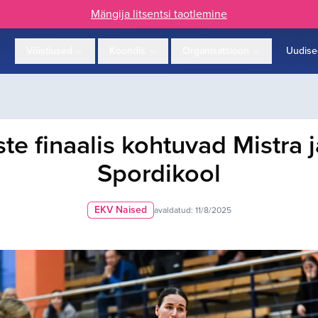
Mängija litsentsi taotlemine
Võistlused
Koondis
Organisatsioon
Uudise
ste finaalis kohtuvad Mistra 
Spordikool
EKV Naised
avaldatud:
11/8/2025