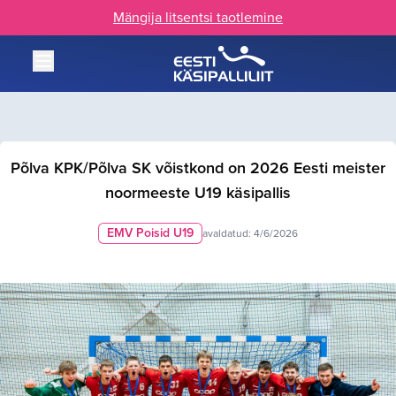
Mängija litsentsi taotlemine
Põlva KPK/Põlva SK võistkond on 2026 Eesti meister
noormeeste U19 käsipallis
EMV Poisid U19
avaldatud:
4/6/2026