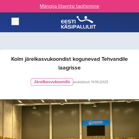
Mängija litsentsi taotlemine
Kolm järelkasvukoondist kogunevad Tehvandile
laagrisse
Järelkasvukoondis
avaldatud:
11/19/2025