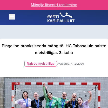
Mängija litsentsi taotlemine
Pingeline pronksiseeria mäng tõi HC Tabasalule naiste
meistriliigas 3. koha
Naised meistriliiga
avaldatud:
4/12/2026