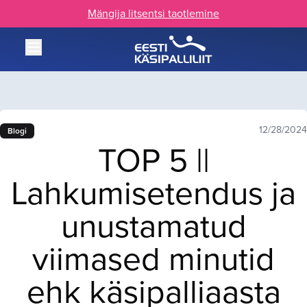
Mängija litsentsi taotlemine
12/28/2024
Blogi
TOP 5 ||
Lahkumisetendus ja
unustamatud
viimased minutid
ehk käsipalliaasta