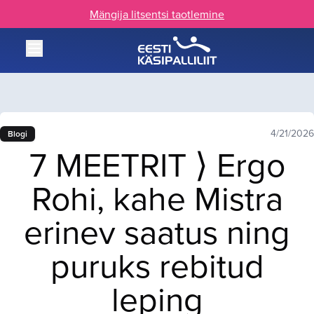
Mängija litsentsi taotlemine
4/21/2026
Blogi
7 MEETRIT ⟩ Ergo
Rohi, kahe Mistra
erinev saatus ning
puruks rebitud
leping