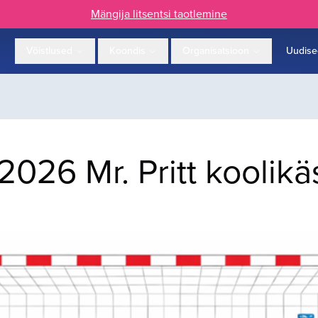
Mängija litsentsi taotlemine
Võistlused
Koondis
Organisatsioon
Uudise
2026 Mr. Pritt koolik