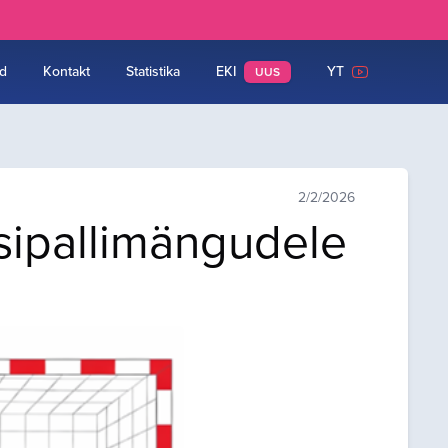
d
Kontakt
Statistika
EKI
YT
UUS
2/2/2026
äsipallimängudele